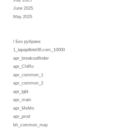
June 2025
May 2025
Categories
! Без рубрики
1_lapapillote08.com_10000
apr_breakoutfinder
apr_ChiRo
apr_common_1
apr_common_2
apr_lgbt
apr_main
apr_MeMo
apr_prod
bh_common_may