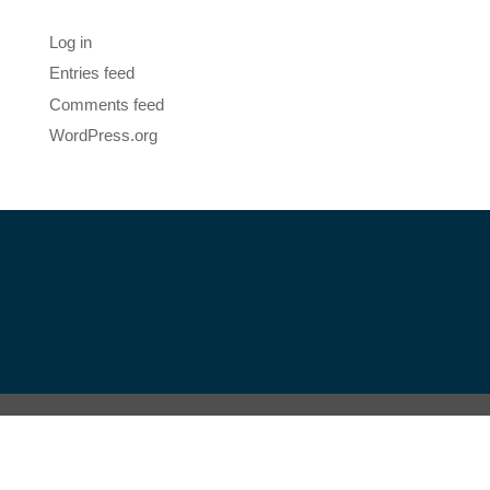
Meta
Log in
Entries feed
Comments feed
WordPress.org