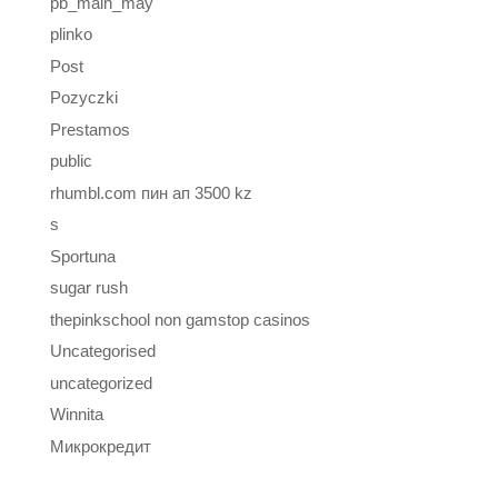
pb_main_may
plinko
Post
Pozyczki
Prestamos
public
rhumbl.com пин ап 3500 kz
s
Sportuna
sugar rush
thepinkschool non gamstop casinos
Uncategorised
uncategorized
Winnita
Микрокредит