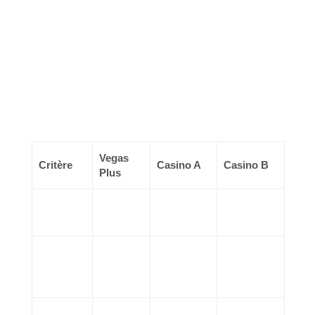
conditions pour maximiser vos avantages.
Explorez les jeux gratuits :
Testez les jeux en
mode démo avant de miser de l’argent réel.
Utilisez le support client :
N’hésitez pas à
contacter l’assistance pour toute question ou
problème.
Comparaison Rapide : Vegas Plus vs Autres
Casinos en Ligne
Vegas
Critère
Casino A
Casino B
Plus
Nombre
+500
+350
+400
de jeux
100%
80%
120%
Bonus de
jusqu’à
jusqu’à
jusqu’à
bienvenue
500€
300€
400€
24/7