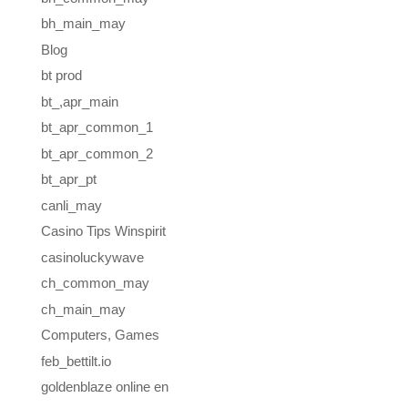
bh_main_may
Blog
bt prod
bt_,apr_main
bt_apr_common_1
bt_apr_common_2
bt_apr_pt
canli_may
Casino Tips Winspirit
casinoluckywave
ch_common_may
ch_main_may
Computers, Games
feb_bettilt.io
goldenblaze online en