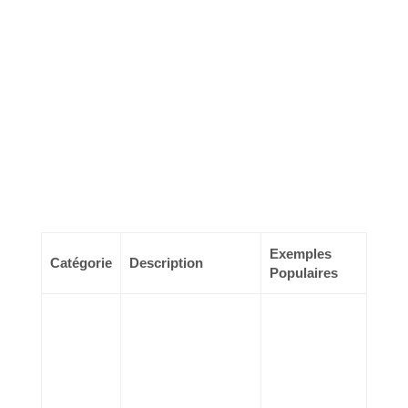
confirmation.
Connectez-vous avec vos identifiants pour accéder
à l’ensemble des jeux.
Cette procédure garantit un accès fluide tout en
assurant la protection de vos données personnelles.
Les Jeux Phare de Vegas Plus
Vegas Plus propose une sélection impressionnante de
jeux, conçus par des développeurs renommés. Voici
un aperçu des catégories principales :
Exemples
Catégorie
Description
Populaires
Jeux de hasard
Starburst,
avec des thèmes
Machines
Gonzo’s
variés et des
à sous
Quest, Book
jackpots
of Dead
progressifs.