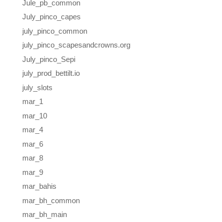
Jule_pb_common
July_pinco_capes
july_pinco_common
july_pinco_scapesandcrowns.org
July_pinco_Sepi
july_prod_bettilt.io
july_slots
mar_1
mar_10
mar_4
mar_6
mar_8
mar_9
mar_bahis
mar_bh_common
mar_bh_main