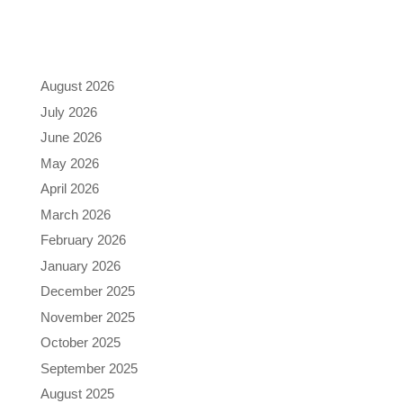
Archives
August 2026
July 2026
June 2026
May 2026
April 2026
March 2026
February 2026
January 2026
December 2025
November 2025
October 2025
September 2025
August 2025