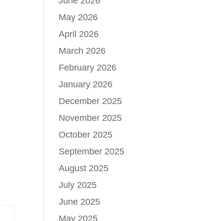
June 2026
May 2026
es
April 2026
March 2026
ter
February 2026
January 2026
December 2025
otre
November 2025
October 2025
September 2025
August 2025
s
July 2025
June 2025
May 2025