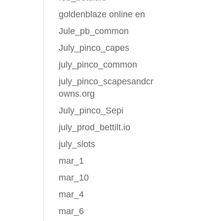
goldenblaze online en
Jule_pb_common
July_pinco_capes
july_pinco_common
july_pinco_scapesandcr
owns.org
July_pinco_Sepi
july_prod_bettilt.io
july_slots
mar_1
mar_10
mar_4
mar_6